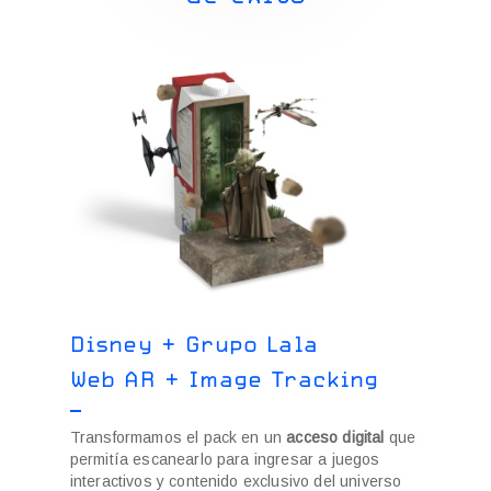
Disney + Grupo Lala
Cine
l
Web AR + Image Tracking
Web 
Transformamos el pack en un
acceso digital
que
Para “C
permitía escanearlo para ingresar a juegos
experie
interactivos y contenido exclusivo del universo
Minecraf