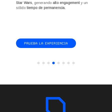
Star Wars
, generando
alto engagement
y un
gamific
sólido
tiempo de permanencia
.
fideliza
PRUEBA LA EXPERIENCIA
PR