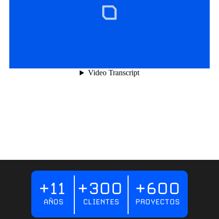
+11
+3OO
+6OO
AÑOS
CLIENTES
PROYECTOS