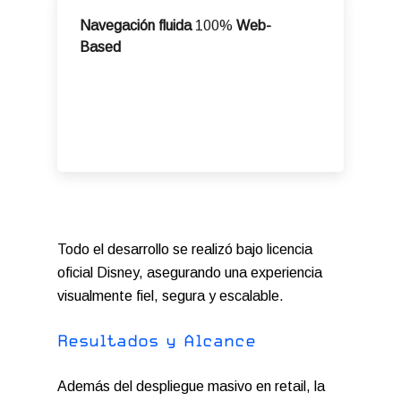
Navegación fluida
100%
Web-
Based
Todo el desarrollo se realizó bajo licencia
oficial Disney, asegurando una experiencia
visualmente fiel, segura y escalable.
R
e
s
u
l
t
a
d
o
s
y
A
l
c
a
n
c
e
Además del despliegue masivo en retail, la