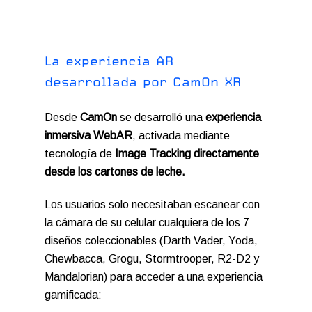
L
a
e
x
p
e
r
i
e
n
c
i
a
A
R
d
e
s
a
r
r
o
l
l
a
d
a
p
o
r
C
a
m
O
n
X
R
Desde
CamOn
se desarrolló una
experiencia
inmersiva WebAR
, activada mediante
tecnología de
Image Tracking directamente
desde los cartones de leche.
Los usuarios solo necesitaban escanear con
la cámara de su celular cualquiera de los 7
diseños coleccionables (Darth Vader, Yoda,
Chewbacca, Grogu, Stormtrooper, R2-D2 y
Mandalorian) para acceder a una experiencia
gamificada: