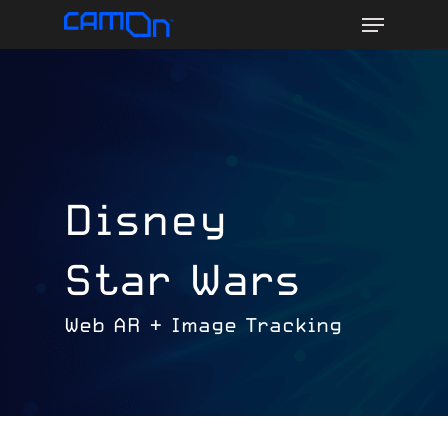
Menu
Skip
to
main
content
Disney
Star Wars
Web AR + Image Tracking