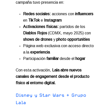
campaña tuvo presencia en:
Redes sociales:
acciones con
influencers
en
TikTok
e
Instagram
Activaciones físicas:
partidos de los
Diablos Rojos
(CDMX, mayo 2025) con
shows de drones
y
photo opportunities
Página web exclusiva con acceso directo
a la
experiencia
Participación
familiar
desde el
hogar
Con esta activación,
Lala
abre nuevos
canales de engagement desde el producto
físico al entorno digital.
D
i
s
n
e
y
y
S
t
a
r
W
a
r
s
+
G
r
u
p
o
L
a
l
a