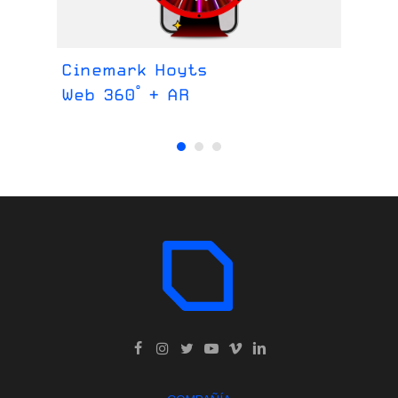
Cinemark Hoyts
Ce
Web 360° + AR
We