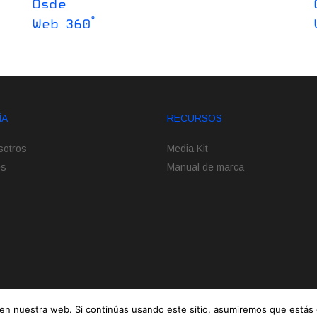
Osde
Web 360°
ÍA
RECURSOS
sotros
Media Kit
es
Manual de marca
en nuestra web. Si continúas usando este sitio, asumiremos que estás 