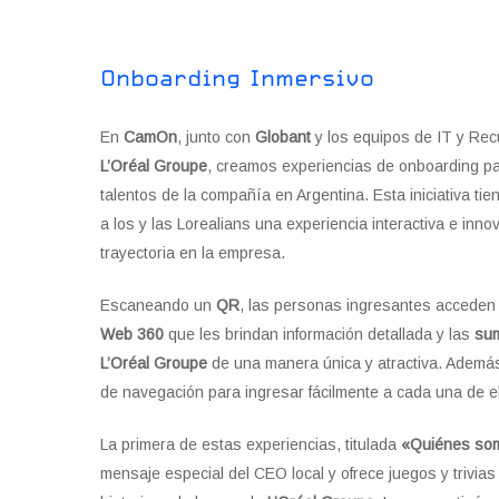
Onboarding Inmersivo
En
CamOn
, junto con
Globant
y los equipos de IT y R
L’Oréal Groupe
, creamos experiencias de onboarding pa
talentos de la compañía en Argentina. Esta iniciativa tie
a los y las Lorealians una experiencia interactiva e inn
trayectoria en la empresa.
Escaneando un
QR
, las personas ingresantes acceden 
Web 360
que les brindan información detallada y las
sum
L’Oréal Groupe
de una manera única y atractiva. Ademá
de navegación para ingresar fácilmente a cada una de el
La primera de estas experiencias, titulada
«Quiénes so
mensaje especial del CEO local y ofrece juegos y trivias