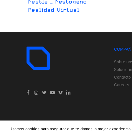
Nestlé _ Nestogeno
Realidad Virtual
COMPAÑ
Sobre no
Solucion
Contacto
Careers
Usamos cookies para asegurar que te damos la mejor experiencia 