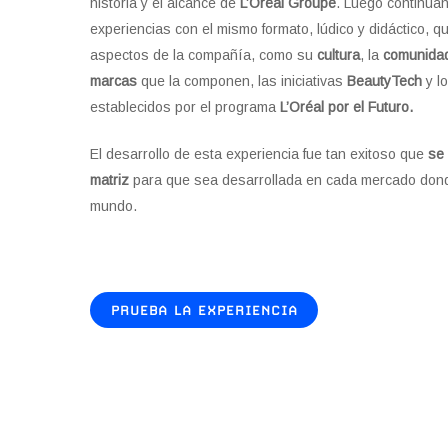
historia y el alcance de
L’Oréal Groupe
. Luego continúan
experiencias con el mismo formato, lúdico y didáctico, q
aspectos de la compañía, como su
cultura
, la
comunidad
marcas
que la componen, las iniciativas
BeautyTech
y l
establecidos por el programa
L’Oréal
por el Futuro.
El desarrollo de esta experiencia fue tan exitoso que
se 
matriz
para que sea desarrollada en cada mercado do
mundo.
PRUEBA LA EXPERIENCIA