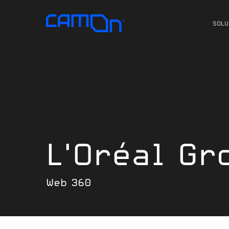
Skip
to
SOLU
main
content
L'Oréal Gr
Web 360