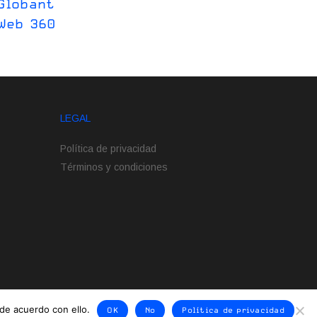
Globant
Web 360
LEGAL
Política de privacidad
Términos y condiciones
de acuerdo con ello.
OK
No
Política de privacidad