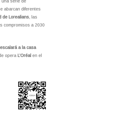
 una serie de
ue abarcan diferentes
 de Lorealians
, las
os compromisos a 2030
escalará a la casa
nde opera
L’Oréal
en el