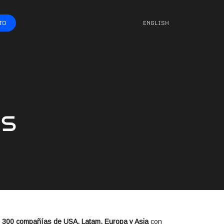
TO
ENGLISH
s
e
300 compañías de USA, Latam, Europa y Asia
con