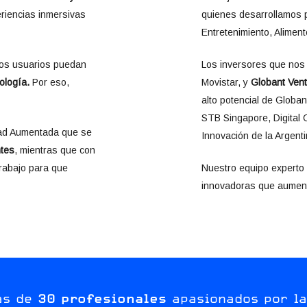
riencias inmersivas
quienes desarrollamos 
Entretenimiento, Alimen
 los usuarios puedan
Los inversores que no
ología.
Por eso,
Movistar, y
Globant Ven
alto potencial de Globan
STB Singapore, Digital C
dad Aumentada que se
Innovación de la Argenti
ntes
, mientras que con
trabajo para que
Nuestro equipo experto 
innovadoras que aumenta
ás de
30 profesionales
apasionados por la