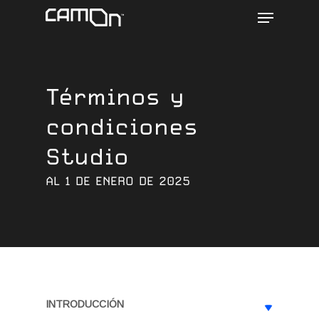
Menu
Skip
to
main
content
Términos y
condiciones
Studio
AL 1 DE ENERO DE 2025
INTRODUCCIÓN