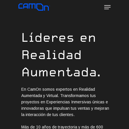
Menu
Skip
to
main
content
Líderes en
Realidad
Aumentada.
En CamOn somos expertos en Realidad
Aumentada y Virtual. Transformamos tus
proyectos en Experiencias Inmersivas únicas e
innovadoras que impulsan tus ventas y mejoran
la interacción de tus clientes.
Más de 10 años de trayectoria y más de 600