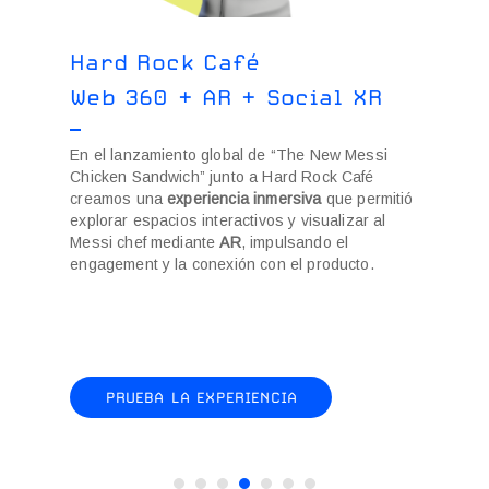
Hard Rock Café
Gl
Web 360 + AR + Social XR
We
os
En el lanzamiento global de “The New Messi
En l
er
Chicken Sandwich” junto a Hard Rock Café
una
cadas
creamos una
experiencia inmersiva
que permitió
espac
la
explorar espacios interactivos y visualizar al
y con
Messi chef mediante
AR
, impulsando el
forta
engagement y la conexión con el producto.
PRUEBA LA EXPERIENCIA