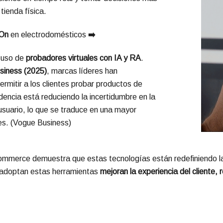
tienda física.
-On
en electrodomésticos
➡️
l uso de
probadores virtuales con IA y RA
.
siness (2025)
, marcas líderes han
mitir a los clientes probar productos de
encia está reduciendo la incertidumbre en la
usuario, lo que se traduce en una mayor
s. (
Vogue Business
)
-commerce demuestra que estas tecnologías están redefiniendo l
 adoptan estas herramientas
mejoran la experiencia del cliente