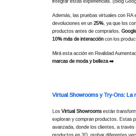
integrar estas experiencias. (
Blog Goog
Además, las pruebas virtuales con RA e
devoluciones en un
25%
, ya que los co
productos antes de comprarlos.
Google
10% más de interacción
con los produc
Mirá esta acción en Realidad Aumentad
marcas de moda y belleza ➡️
Virtual Showrooms y Try-Ons: La 
Los
Virtual Showrooms
están transform
exploran y compran productos. Estas pl
avanzada, donde los clientes, a través
productos en 3D, probar diferentes ver