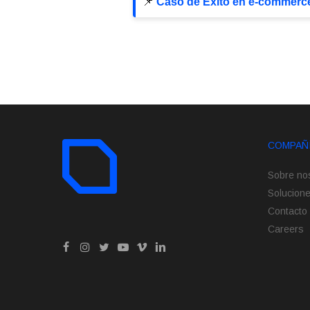
📌
Caso de Éxito en e-commerce
COMPAÑ
Sobre no
Solucion
Contacto
Careers