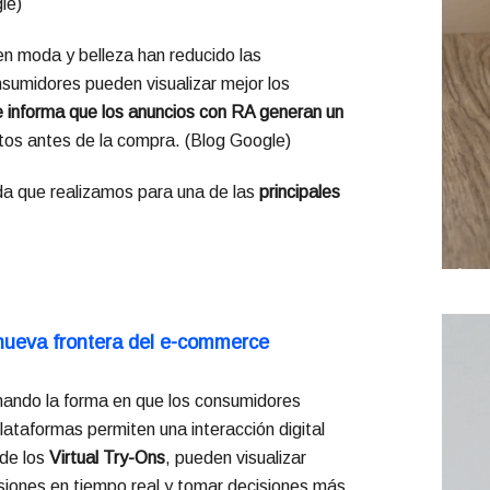
le
)
n moda y belleza han reducido las
nsumidores pueden visualizar mejor los
 informa que los anuncios con RA generan un
tos antes de la compra. (
Blog Google
)
a que realizamos para una de las
principales
nueva frontera del e-commerce
ando la forma en que los consumidores
ataformas permiten una interacción digital
 de los
Virtual Try-Ons
, pueden visualizar
siones en tiempo real y tomar decisiones más