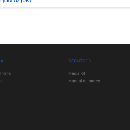
 para O2 (UK)
ÍA
RECURSOS
sotros
Media Kit
es
Manual de marca