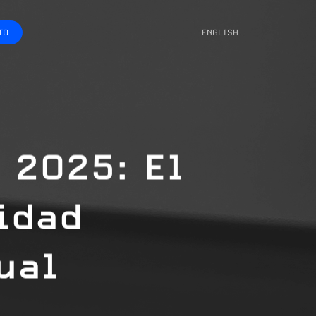
TO
ENGLISH
 2O25: El
idad
ual