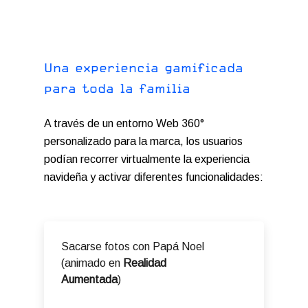
U
n
a
e
x
p
e
r
i
e
n
c
i
a
g
a
m
i
f
i
c
a
d
a
p
a
r
a
t
o
d
a
l
a
f
a
m
i
l
i
a
A través de un entorno Web 360°
personalizado para la marca, los usuarios
podían recorrer virtualmente la experiencia
navideña y activar diferentes funcionalidades:
Sacarse fotos con Papá Noel
(animado en
Realidad
Aumentada
)