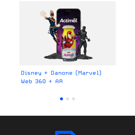
Disney + Danone (Marvel)
Co
Web 360 + AR
We