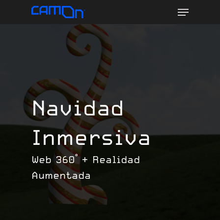
Menu
Skip
to
main
content
Navidad
Inmersiva
Web 360° + Realidad
Aumentada