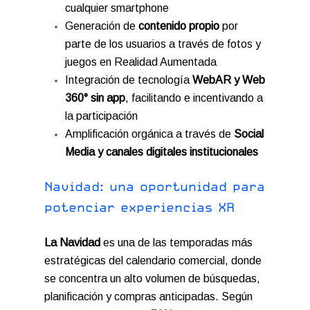
cualquier smartphone
Generación de
contenido propio
por
parte de los usuarios a través de fotos y
juegos en Realidad Aumentada
Integración de tecnología
WebAR y Web
360° sin app
, facilitando e incentivando a
la participación
Amplificación orgánica a través de
Social
Media y canales digitales institucionales
N
a
v
i
d
a
d
:
u
n
a
o
p
o
r
t
u
n
i
d
a
d
p
a
r
a
p
o
t
e
n
c
i
a
r
e
x
p
e
r
i
e
n
c
i
a
s
X
R
La Navidad
es una de las temporadas más
estratégicas del calendario comercial, donde
se concentra un alto volumen de búsquedas,
planificación y compras anticipadas. Según