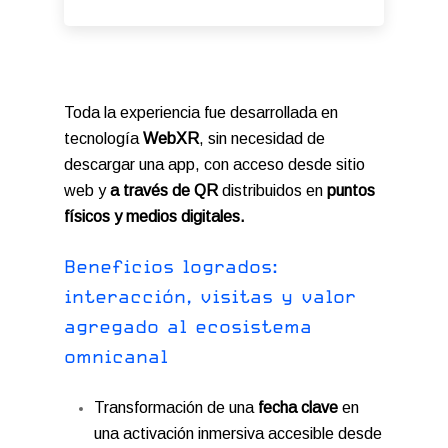
Toda la experiencia fue desarrollada en
tecnología
WebXR
, sin necesidad de
descargar una app, con acceso desde sitio
web y
a través de QR
distribuidos en
puntos
físicos y medios digitales.
B
e
n
e
f
i
c
i
o
s
l
o
g
r
a
d
o
s
:
i
n
t
e
r
a
c
c
i
ó
n
,
v
i
s
i
t
a
s
y
v
a
l
o
r
a
g
r
e
g
a
d
o
a
l
e
c
o
s
i
s
t
e
m
a
o
m
n
i
c
a
n
a
l
Transformación de una
fecha clave
en
una activación inmersiva accesible desde