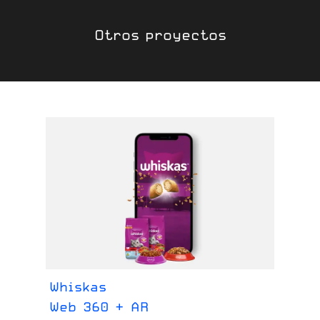
Otros proyectos
Whiskas
Di
Web 360 + AR
We