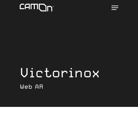
Menu
Skip
to
main
content
Victorinox
Web AR