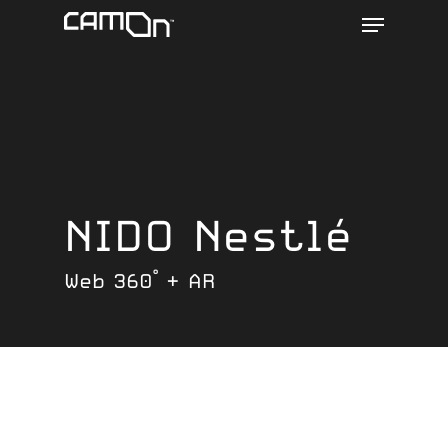
Menu
Skip
to
main
content
NIDO Nestlé
Web 360° + AR