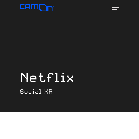
Menu
Skip
to
main
content
Netflix
Social XR