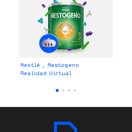
Nestlé _ Nestogeno
Os
Realidad Virtual
We