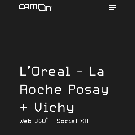
Menu
Skip
to
main
content
L’Oreal - La
Roche Posay
+ Vichy
Web 360° + Social XR