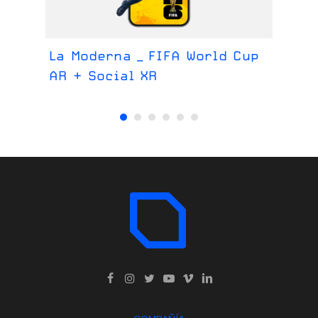
La Moderna _ FIFA World Cup
La
AR + Social XR
We