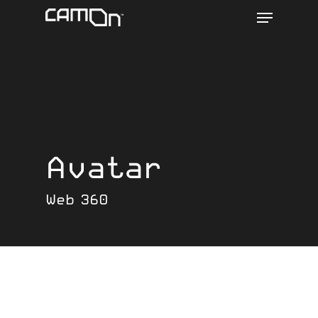
Menu
Skip
to
main
content
Avatar
Web 360